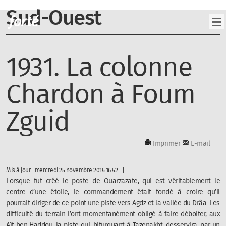
Sud-Ouest
1931. La colonne
Chardon à Foum
Zguid
Imprimer
E-mail
Mis à jour : mercredi 25 novembre 2015 16:52
Lorsque fut créé le poste de Ouarzazate, qui est véritablement le
centre d’une étoile, le commandement était fondé à croire qu’il
pourrait diriger de ce point une piste vers Agdz et la vallée du Drâa. Les
difficulté du terrain l’ont momentanément obligé à faire déboiter, aux
Aït ben Haddou, la piste qui, bifurquant à Tazenakht, desservira, par un