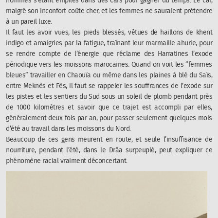
hommes s’étant empilés dans des cars pour gagner du temps. Le car,
malgré son inconfort coûte cher, et les femmes ne sauraient prétendre
à un pareil luxe.
Il faut les avoir vues, les pieds blessés, vêtues de haillons de khent
indigo et amaigries par la fatigue, traînant leur marmaille ahurie, pour
se rendre compte de l’énergie que réclame des Harratines l’exode
périodique vers les moissons marocaines. Quand on voit les “femmes
bleues” travailler en Chaouïa ou même dans les plaines à blé du Saïs,
entre Meknès et Fès, il faut se rappeler les souffrances de l’exode sur
les pistes et les sentiers du Sud sous un soleil de plomb pendant près
de 1000 kilomètres et savoir que ce trajet est accompli par elles,
généralement deux fois par an, pour passer seulement quelques mois
d’été au travail dans les moissons du Nord.
Beaucoup de ces gens meurent en route, et seule l’insuffisance de
nourriture, pendant l’été, dans le Drâa surpeuplé, peut expliquer ce
phénomène racial vraiment déconcertant.