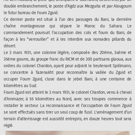
double embranchement, le poste d’Agdz aux Mezguita et par Alougoum
le futur bureau de Foum Zguid.
Ce dernier poste est situé à l’un des passages du Bani, la dernière
chaîne montagneuse qui sépare le Maroc du Sahara. Le
commandement poursuit l’occupation des cols et foum du Bani, de
façon à les “verrouiller” et à les interdire aux nomades pillards du
désert.
Le 3 mars 1931, une colonne légère, composée des 20ème, 34ème et
35ème goums, du groupe franc du RICM et de 300 partisans glaoua, aux
ordres du colonel Chardon, ayant pour adjoint le lieutenant Spillmann,
se concentre à Tazenakht pour reconnaître la vallée du Zguid et
occuper Foum Zguid, cluse dans le jebel Bani, à une centaine de
kilomètres au Sud.
Foum Zguid est atteint le 3 mars 1931, le colonel Chardon, venu à cheval
d’Ammazer, à 55 kilomètres au Nord, avec ses troupes commence à
installer le secteur. La reconnaissance et l’occupation de Foum Zguid
se sont effectués sans tirer un seul coup de fusil. L'aménagement d’un
terrain d’atterrissage est aussitôt entrepris; en douze heures tout sera
réglé.