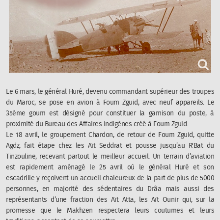
Le 6 mars, le général Huré, devenu commandant supérieur des troupes
du Maroc, se pose en avion à Foum Zguid, avec neuf appareils. Le
35ème goum est désigné pour constituer la garnison du poste, à
proximité du Bureau des Affaires Indigènes créé à Foum Zguid.
Le 18 avril, le groupement Chardon, de retour de Foum Zguid, quitte
Agdz, fait étape chez les Aït Seddrat et pousse jusqu’au R'Bat du
Tinzouline, recevant partout le meilleur accueil. Un terrain d’aviation
est rapidement aménagé le 25 avril où le général Huré et son
escadrille y reçoivent un accueil chaleureux de la part de plus de 5000
personnes, en majorité des sédentaires du Drâa mais aussi des
représentants d’une fraction des Aït Atta, les Aït Ounir qui, sur la
promesse que le Makhzen respectera leurs coutumes et leurs