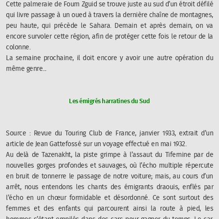
Cette palmeraie de Foum Zguid se trouve juste au sud d’un étroit défilé
qui livre passage à un oued à travers la dernière chaîne de montagnes,
peu haute, qui précède le Sahara. Demain et après demain, on va
encore survoler cette région, afin de protéger cette fois le retour de la
colonne.
La semaine prochaine, il doit encore y avoir une autre opération du
même genre...
Les émigrés harratines du Sud
Source :
Revue du Touring Club de France
, janvier 1933, extrait d’un
article de Jean Gattefossé sur un voyage effectué en mai 1932.
Au delà de Tazenakht, la piste grimpe à l’assaut du Tifernine par de
nouvelles gorges profondes et sauvages, où l’écho multiple répercute
en bruit de tonnerre le passage de notre voiture; mais, au cours d’un
arrêt, nous entendons les chants des émigrants draouis, enflés par
l’écho en un chœur formidable et désordonné. Ce sont surtout des
femmes et des enfants qui parcourent ainsi la route à pied, les