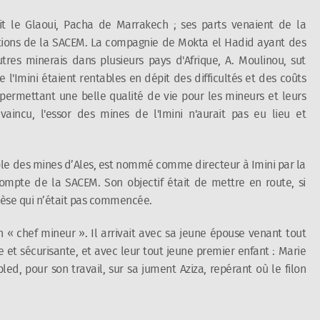
ait le Glaoui, Pacha de Marrakech ; ses parts venaient de la
 actions de la SACEM. La compagnie de Mokta el Hadid ayant des
res minerais dans plusieurs pays d'Afrique, A. Moulinou, sut
l'Imini étaient rentables en dépit des difficultés et des coûts
 permettant une belle qualité de vie pour les mineurs et leurs
vaincu, l'essor des mines de l'Imini n'aurait pas eu lieu et
ole des mines d’Ales, est nommé comme directeur à Imini par la
mpte de la SACEM. Son objectif était de mettre en route, si
anèse qui n’était pas commencée.
 un « chef mineur ». Il arrivait avec sa jeune épouse venant tout
 et sécurisante, et avec leur tout jeune premier enfant : Marie
bled, pour son travail, sur sa jument Aziza, repérant où le filon