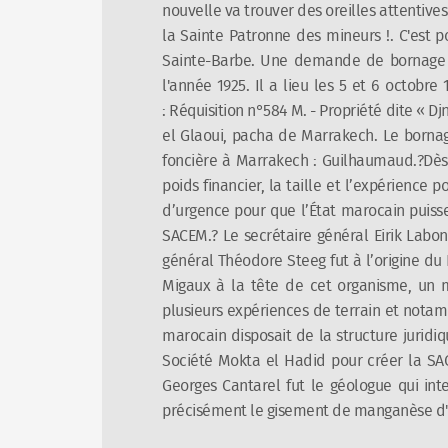
nouvelle va trouver des oreilles attentive
la Sainte Patronne des mineurs !. C'est 
Sainte-Barbe. Une demande de bornage va
l'année 1925. Il a lieu les 5 et 6 octobre 
: Réquisition
n°584 M. - Propriété dite « Dj
el Glaoui, pacha de Marrakech. Le bornag
foncière à Marrakech : Guilhaumaud.?Dès
poids financier, la taille et l’expérience p
d’urgence pour que l’État marocain puisse 
SACEM.? Le secrétaire général Eirik La
général Théodore Steeg fut à l’origine d
Migaux à la tête de cet organisme, un m
plusieurs expériences de terrain et nota
marocain disposait de la structure juridiq
Société Mokta el Hadid pour créer la SAC
Georges Cantarel fut le géologue qui int
précisément le gisement de manganèse d'