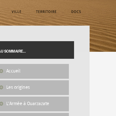
VILLE
TERRITOIRE
DOCS
AU SOMMAIRE...
Accueil
Les origines
L'Armée à Ouarzazate