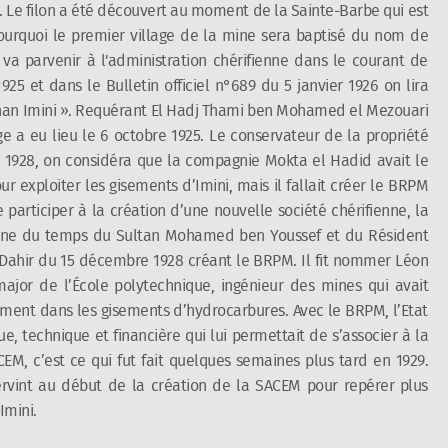
s. Le filon a été découvert au moment de la Sainte-Barbe qui est
pourquoi le premier village de la mine sera baptisé du nom de
 parvenir à l'administration chérifienne dans le courant de
1925 et dans le Bulletin officiel n°689 du 5 janvier 1926 on lira
nan Imini
». Requérant El Hadj Thami ben Mohamed el Mezouari
e a eu lieu le 6 octobre 1925. Le conservateur de la propriété
 1928, on considéra que la compagnie Mokta el Hadid avait le
our exploiter les gisements d’Imini, mais il fallait créer le BRPM
participer à la création d’une nouvelle société chérifienne, la
bonne du temps du Sultan Mohamed ben Youssef et du Résident
u Dahir du 15 décembre 1928 créant le BRPM. Il fit nommer Léon
ajor de l’École polytechnique, ingénieur des mines qui avait
mment dans les gisements d’hydrocarbures. Avec le BRPM, l’Etat
ue, technique et financière qui lui permettait de s’associer à la
EM, c’est ce qui fut fait quelques semaines plus tard en 1929.
ervint au début de la création de la SACEM pour repérer plus
Imini.