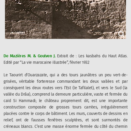
De Mazières M. & Goulven J.
Extrait de :
Les kasbahs du Haut Atlas
.
Edité par “
La vie marocaine illustrée
”, février 1932
Le Taourirt d’Ouarzazate, qui a des tours jaunâtres un peu vert-de-
grisées, véritable forteresse commandant les deux vallées et par
conséquent les deux routes vers l’Est (le Tafilalet), et vers le Sud (la
vallée du Drâa), comprend la demeure particulière, vaste et fermée du
caïd Si Hammadi; le château proprement dit, est une importante
construction composée de grosses tours carrées, irrégulièrement
placées contre le corps de bâtiment. Les murs, couverts de dessins en
relief, ont de fausses fenêtres sculptées, et sont surmontés de
créneaux blancs. C’est une masse énorme fermée du côté du chemin