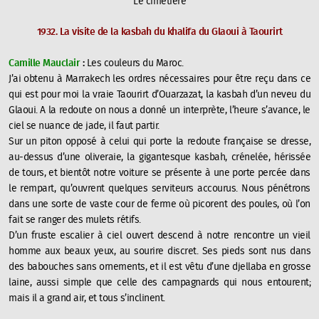
Le cimetière
1932. La visite de la kasbah du khalifa du Glaoui à Taourirt
Camille Mauclair
:
Les couleurs du Maroc.
J’ai obtenu à Marrakech les ordres nécessaires pour être reçu dans ce
qui est pour moi la vraie Taourirt d’Ouarzazat, la kasbah d’un neveu du
Glaoui. A la redoute on nous a donné un interprète, l’heure s’avance, le
ciel se nuance de jade, il faut partir.
Sur un piton opposé à celui qui porte la redoute française se dresse,
au-dessus d’une oliveraie, la gigantesque kasbah, crénelée, hérissée
de tours, et bientôt notre voiture se présente à une porte percée dans
le rempart, qu’ouvrent quelques serviteurs accourus. Nous pénétrons
dans une sorte de vaste cour de ferme où picorent des poules, où l’on
fait se ranger des mulets rétifs.
D’un fruste escalier à ciel ouvert descend à notre rencontre un vieil
homme aux beaux yeux, au sourire discret. Ses pieds sont nus dans
des babouches sans ornements, et il est vêtu d’une djellaba en grosse
laine, aussi simple que celle des campagnards qui nous entourent;
mais il a grand air, et tous s’inclinent.