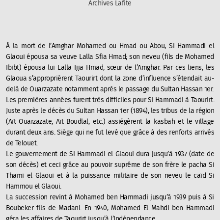
Archives Lafite
À la mort de l’Amghar Mohamed ou Hmad ou Abou, Si Hammadi el
Glaoui épousa sa veuve Lalla Sfia Hmad; son neveu (fils de Mohamed
Ibibt) épousa lui Lalla Ijja Hmad, sœur de l’Amghar. Par ces liens, les
Glaoua s’approprièrent Taourirt dont la zone d’influence s’étendait au-
delà de Ouarzazate notamment après le passage du Sultan Hassan 1er.
Les premières années furent très difficiles pour SI Hammadi à Taourirt.
Juste après le décès du Sultan Hassan 1er (1894), les tribus de la région
(Aït Ouarzazate, Aït Boudlal, etc.) assiégèrent la kasbah et le village
durant deux ans. Siège qui ne fut levé que grâce à des renforts arrivés
de Telouet.
Le gouvernement de Si Hammadi el Glaoui dura jusqu’à 1937 (date de
son décès) et ceci grâce au pouvoir suprême de son frère le pacha Si
Thami el Glaoui et à la puissance militaire de son neveu le caïd Si
Hammou el Glaoui.
La succession revint à Mohamed ben Hammadi jusqu’à 1939 puis à Si
Boubeker fils de Madani. En 1940, Mohamed El Mahdi ben Hammadi
géra les affaires de Taourirt jusqu’à l’Indépendance.