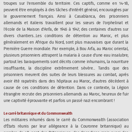
troupes sur l'ensemble du territoire. Ces captifs, comme en 14-18,
peuvent être employés à des tâches d'intérêt général, encouragées par
le gouvernement français. Ainsi à Casablanca, des prisonniers
allemands et italiens travaillent pour les sœurs de l'orphelinat et
l'école de la Maison d'Anfa, de 1945 à 1947, des centaines d'autres sur
divers chantiers...Les conditions de détention au Maroc, et plus
généralement en Afrique du Nord, sont plus mauvaises que durant la
Première Guerre mondiale. Par exemple, à Bou Arfa, au Maroc oriental,
plusieurs prisonniers attrapent la malaria à cause d'une eau insalubre;
partout les baraquements sont décrits comme inhumains, la nourriture
insuffisante, la discipline extrêmement sévère... Tandis que des
prisonniers meurent des suites de leurs blessures au combat, après
avoir été rapatriés dans des hôpitaux au Maroc, d'autres décèdent à
cause de ces conditions de détention. Dans ce contexte, la Légion
étrangère recrute des prisonniers allemands au Maroc, heureux de fuir
une captivité éprouvante et parfois un passé nazi encombrant !
Le carré britannique et du Commonwealth
Les militaires inhumés dans le carré du Commonwealth (association
d'États réunis par leur allégeance à la Couronne britannique) au