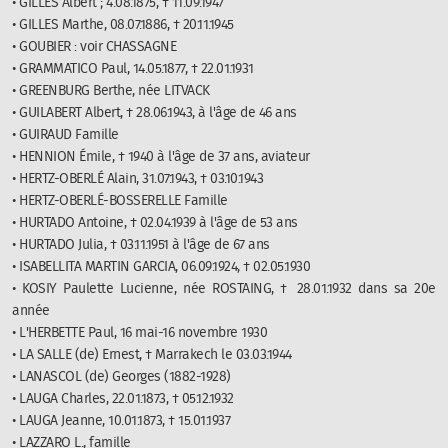
• GILLES Albert ; 4.08.1875, † 11.09.1947
• GILLES Marthe, 08.07.1886, † 20.11.1945
• GOUBIER : voir CHASSAGNE
• GRAMMATICO Paul, 14.05.1877, † 22.01.1931
• GREENBURG Berthe, née LITVACK
• GUILABERT Albert, † 28.06.1943, à l'âge de 46 ans
• GUIRAUD Famille
• HENNION Émile, † 1940 à l'âge de 37 ans, aviateur
• HERTZ-OBERLÉ Alain, 31.07.1943, † 03.10.1943
• HERTZ-OBERLÉ-BOSSERELLE Famille
• HURTADO Antoine, † 02.04.1939 à l'âge de 53 ans
• HURTADO Julia, † 03.11.1951 à l'âge de 67 ans
• ISABELLITA MARTIN GARCIA, 06.09.1924, † 02.05.1930
• KOSIY Paulette Lucienne, née ROSTAING, † 28.01.1932 dans sa 20e
année
• L'HERBETTE Paul, 16 mai-16 novembre 1930
• LA SALLE (de) Ernest, † Marrakech le 03.03.1944
• LANASCOL (de) Georges (1882-1928)
• LAUGA Charles, 22.01.1873, † 05.12.1932
• LAUGA Jeanne, 10.01.1873, † 15.01.1937
• LAZZARO L., famille