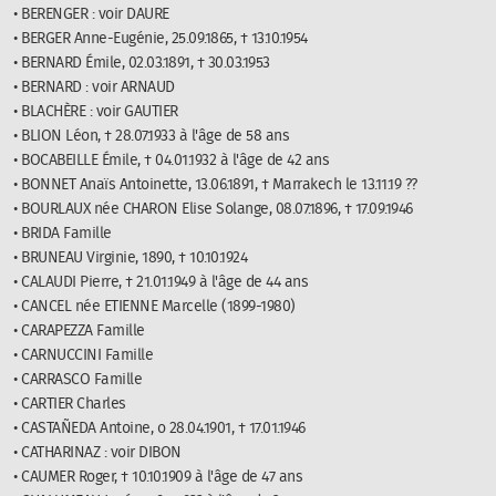
• BERENGER : voir DAURE
• BERGER Anne-Eugénie, 25.09.1865, † 13.10.1954
• BERNARD Émile, 02.03.1891, † 30.03.1953
• BERNARD : voir ARNAUD
• BLACHÈRE : voir GAUTIER
• BLION Léon, † 28.07.1933 à l'âge de 58 ans
• BOCABEILLE Émile, † 04.01.1932 à l'âge de 42 ans
• BONNET Anaïs Antoinette, 13.06.1891, † Marrakech le 13.11.19 ??
• BOURLAUX née CHARON Elise Solange, 08.07.1896, † 17.09.1946
• BRIDA Famille
• BRUNEAU Virginie, 1890, † 10.10.1924
• CALAUDI Pierre, † 21.01.1949 à l'âge de 44 ans
• CANCEL née ETIENNE Marcelle (1899-1980)
• CARAPEZZA Famille
• CARNUCCINI Famille
• CARRASCO Famille
• CARTIER Charles
• CASTAÑEDA Antoine, o 28.04.1901, † 17.01.1946
• CATHARINAZ : voir DIBON
• CAUMER Roger, † 10.10.1909 à l'âge de 47 ans