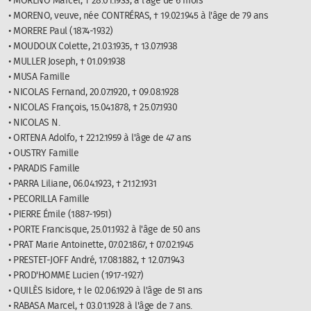
• MORENO Marcel, † 28.01.1933, à l'âge de 6 mois
• MORENO, veuve, née CONTRÉRAS, † 19.02.1945 à l'âge de 79 ans
• MORERE Paul (1874-1932)
• MOUDOUX Colette, 21.03.1935, † 13.07.1938
• MULLER Joseph, † 01.09.1938
• MUSA Famille
• NICOLAS Fernand, 20.07.1920, † 09.08.1928
• NICOLAS François, 15.04.1878, † 25.07.1930
• NICOLAS N.
• ORTENA Adolfo, † 22.12.1959 à l'âge de 47 ans
• OUSTRY Famille
• PARADIS Famille
• PARRA Liliane, 06.04.1923, † 21.12.1931
• PECORILLA Famille
• PIERRE Émile (1887-1951)
• PORTE Francisque, 25.01.1932 à l'âge de 50 ans
• PRAT Marie Antoinette, 07.02.1867, † 07.02.1945
• PRESTET-JOFF André, 17.08.1882, † 12.07.1943
• PROD'HOMME Lucien (1917-1927)
• QUILÈS Isidore, † le 02.06.1929 à l'âge de 51 ans
• RABASA Marcel, † 03.01.1928 à l'âge de 7 ans.