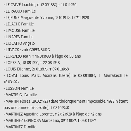
• LE CALVÉ Joachim, o 12.09.1887, † 11.01.1930
• LE RAOUX Famille
• LEJEUNE Marguerite Yvonne, 13.10.1919, † 07.12.1928
• LELACHE Famille
• LIMOUSE Famille
• LINARES Famille
• LIOCATTO Angelo
• LITVACK : voir GREENBURG
• LORENZO Jean, † 16.01.1933 à l'âge de 50 ans
• LORES A., 18.05.1901, † 22.08.1938
• LOUIS Étienne, 21.05.1875, † 09.05.1958
• LOVAT Louis Marc, Moirans (Isère) le 03.05.1884, † Marrakech le
16.03.1927
• LUSSON Famille
• MAKTIS G., Famille
• MARTIN Flores, 29.02.1923 (date théoriquement impossible, 1923 n'étant
pas une année bissextile), † 08.10.1940
• MARTINEZ Agustina Lorente, † 27.12.1929 à l'âge de 42 ans
• MARTINEZ ESPINOSA Marcelino, 09.11.1887, † 06.01.19??
• MARTINEZ Famille