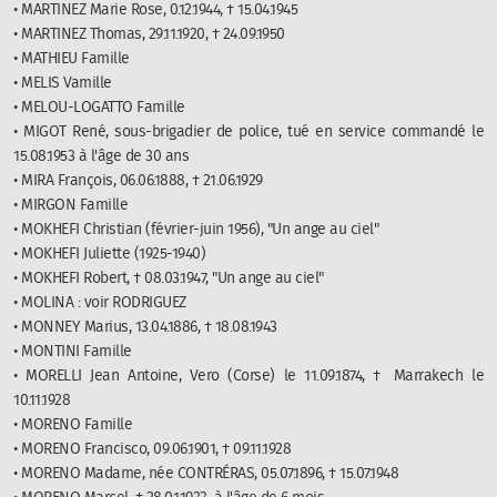
• MARTINEZ Marie Rose, 0.12.1944, † 15.04.1945
• MARTINEZ Thomas, 29.11.1920, † 24.09.1950
• MATHIEU Famille
• MELIS Vamille
• MELOU-LOGATTO Famille
• MIGOT René, sous-brigadier de police, tué en service commandé le
15.08.1953 à l'âge de 30 ans
• MIRA François, 06.06.1888, † 21.06.1929
• MIRGON Famille
• MOKHEFI Christian (février-juin 1956), "Un ange au ciel"
• MOKHEFI Juliette (1925-1940)
• MOKHEFI Robert, † 08.03.1947, "Un ange au ciel"
• MOLINA : voir RODRIGUEZ
• MONNEY Marius, 13.04.1886, † 18.08.1943
• MONTINI Famille
• MORELLI Jean Antoine, Vero (Corse) le 11.09.1874, † Marrakech le
10.11.1928
• MORENO Famille
• MORENO Francisco, 09.06.1901, † 09.11.1928
• MORENO Madame, née CONTRÉRAS, 05.07.1896, † 15.07.1948