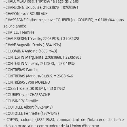
• CHALUMEAU José, † 19.11.19?? à l'âge de 2 ans
• CHARBONNIER Louise, 21.03.1879, † 07.09.1931
• CHARON : voir BOURLAUX
• CHASSAGNE Catherine, veuve COUBIER (ou GOUBIER), † 02.08.1944 dans
sa 84e année
• CHATELET Famille
• CHAUSSEDENT Yvette, 22.06.1928, † 31.08.1928
• CHAVE Augustin Denis (1864-1935)
• COLOMINA Antoine (1883-1943)
• CONTESTIN Marguerite, 27.08.1868, † 23.05.1955
• CONTESTIN Vincent, 22.11.1863, † 28.04.1939
• CONTRÉRAS Famille
• CONTRÉRAS Maria, 14.01.1872, † 26.08.1946
• CONTRÉRAS : voir MORENO
• COSSET Joëlle, 30.10.1941, † 25.01.1942
• COUBIER : voir CHASSAGNE
• COUSINERY Famille
• COUTOLLE Albert (1872-1943)
• COUTOLLE Henriette (1867-1948)
• CREPIN, colonel (1883-1945), commandant de l'infanterie de la 1re
division marocaine, commandeur de la Légion d'Honneur