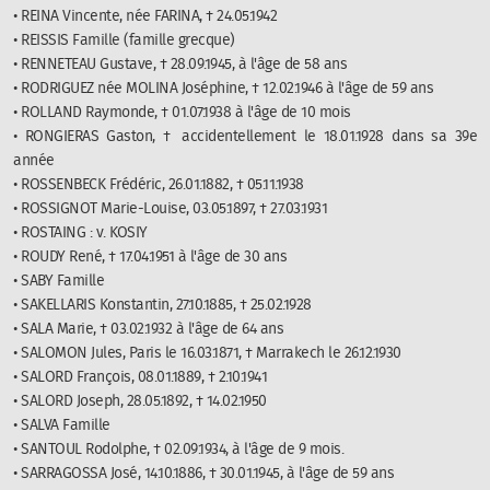
• REINA Vincente, née FARINA, † 24.05.1942
• REISSIS Famille (famille grecque)
• RENNETEAU Gustave, † 28.09.1945, à l'âge de 58 ans
• RODRIGUEZ née MOLINA Joséphine, † 12.02.1946 à l'âge de 59 ans
• ROLLAND Raymonde, † 01.07.1938 à l'âge de 10 mois
• RONGIERAS Gaston, † accidentellement le 18.01.1928 dans sa 39e
année
• ROSSENBECK Frédéric, 26.01.1882, † 05.11.1938
• ROSSIGNOT Marie-Louise, 03.05.1897, † 27.03.1931
• ROSTAING : v. KOSIY
• ROUDY René, † 17.04.1951 à l'âge de 30 ans
• SABY Famille
• SAKELLARIS Konstantin, 27.10.1885, † 25.02.1928
• SALA Marie, † 03.02.1932 à l'âge de 64 ans
• SALOMON Jules, Paris le 16.03.1871, † Marrakech le 26.12.1930
• SALORD François, 08.01.1889, † 2.10.1941
• SALORD Joseph, 28.05.1892, † 14.02.1950
• SALVA Famille
• SANTOUL Rodolphe, † 02.09.1934, à l'âge de 9 mois.
• SARRAGOSSA José, 14.10.1886, † 30.01.1945, à l'âge de 59 ans