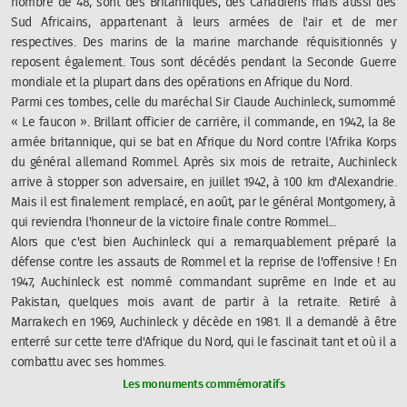
nombre de 48, sont des Britanniques, des Canadiens mais aussi des
Sud Africains, appartenant à leurs armées de l'air et de mer
respectives. Des marins de la marine marchande réquisitionnés y
reposent également. Tous sont décédés pendant la Seconde Guerre
mondiale et la plupart dans des opérations en Afrique du Nord.
Parmi ces tombes, celle du maréchal Sir Claude Auchinleck, surnommé
« Le faucon ». Brillant officier de carrière, il commande, en 1942, la 8e
armée britannique, qui se bat en Afrique du Nord contre l'Afrika Korps
du général allemand Rommel. Après six mois de retraite, Auchinleck
arrive à stopper son adversaire, en juillet 1942, à 100 km d'Alexandrie.
Mais il est finalement remplacé, en août, par le général Montgomery, à
qui reviendra l'honneur de la victoire finale contre Rommel...
Alors que c'est bien Auchinleck qui a remarquablement préparé la
défense contre les assauts de Rommel et la reprise de l'offensive ! En
1947, Auchinleck est nommé commandant suprême en Inde et au
Pakistan, quelques mois avant de partir à la retraite. Retiré à
Marrakech en 1969, Auchinleck y décède en 1981. Il a demandé à être
enterré sur cette terre d'Afrique du Nord, qui le fascinait tant et où il a
combattu avec ses hommes.
Les monuments commémoratifs