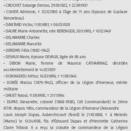
• CROCHET Solange Denise, 29.05.1922, † 22.09.1937
• CUVIER Adrienne, † 02.12.1950 à l'âge de 71 ans (épouse de Gustave
Renneteau)
• DANTARD Victor, 11.10.1887, † 06.03.1928
• DAURE Marie-Antoinette, née BERENGER, 26.11.1905, † 10.12.1949
• DELAMARRE Charles
• DELAMARRE Marcelle
• DEREIMS Félix (1882-1942)
• DEVAUX Marie, épouse DEVAUX, âgée de 85 ans
• DIBON Marie, femme de Maurice CATHARINAZ, décédée
accidentellement le 14.02.1929
• DONNADIEU Arthur, 16.03.1896, † 11.08.1946
• DORÉE Marius (1875-1943), officier de la Légion d'Honneur, mérite
militaire
• DRUET Raoul, 11.06.1900, † 21.11.1954
• DUPAS Alexandre, colonel (1868-1938), Cdt (commandant) le 2ème
R.T.M. depuis 1904, commandeur de la Légion d'Honneur [Alexandre.
Louis Joseph Dupas, Auberchicourt (Nord) le 21.10.1868, † à Meknès
(Maroc) le 13.04.1938, fils d'Édouard Dupas et d'Henriette Catherine
Claire Tribout. Il a reçu la cravate de commandeur de la Légion