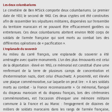
Les deux columbariums
Le cimetière de Ben M'Sick comporte deux columbariums. Le premier
date de 1937, le second de 1963. Ces deux cryptes ont été construites
afin de rassembler les sépultures militaires, dispersées sur l'ensemble
du territoire marocain et ne pouvant être efficacement gardées ou
entretenues. Ces deux columbariums abritent environ 9500 corps de
soldats de l'armée française qui sont morts au combat lors des
différentes opérations de « pacification ».
L'esplanade du souvenir
Au milieu du carré français, une esplanade du souvenir a été
aménagée avec quatre monuments. L'un des plus émouvants est celui
de la déportation : élevé en 1953, ce mémorial est constitué d'une urne
renfermant de la terre de plusieurs camps de concentration et
d'extermination nazis, dont celui d'Auschwitz. A proximité, est élevée
une plaque commémorative, sur laquelle on peut lire : «
A ses soldats
morts au combat - la France reconnaissante
». Ce mémorial, flanqué
du drapeau marocain et du drapeau français, lors des cérémonies
commémoratives, est l'occasion d'évoquer une mémoire militaire
commune à la France et au Maroc : l'engagement de dizaines de
milliers de soldats marocains dans les rangs de l'armée française,