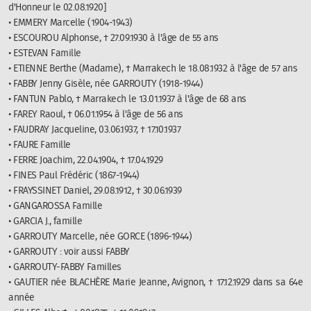
d'Honneur le 02.08.1920]
• EMMERY Marcelle (1904-1943)
• ESCOUROU Alphonse, † 27.09.1930 à l'âge de 55 ans
• ESTEVAN Famille
• ETIENNE Berthe (Madame), † Marrakech le 18.08.1932 à l'âge de 57 ans
• FABBY Jenny Gisèle, née GARROUTY (1918-1944)
• FANTUN Pablo, † Marrakech le 13.01.1937 à l'âge de 68 ans
• FAREY Raoul, † 06.01.1954 à l'âge de 56 ans
• FAUDRAY Jacqueline, 03.06.1937, † 17.10.1937
• FAURE Famille
• FERRE Joachim, 22.04.1904, † 17.04.1929
• FINES Paul Frédéric (1867-1944)
• FRAYSSINET Daniel, 29.08.1912, † 30.06.1939
• GANGAROSSA Famille
• GARCIA J., famille
• GARROUTY Marcelle, née GORCE (1896-1944)
• GARROUTY : voir aussi FABBY
• GARROUTY-FABBY Familles
• GAUTIER née BLACHÈRE Marie Jeanne, Avignon, † 17.12.1929 dans sa 64e
année