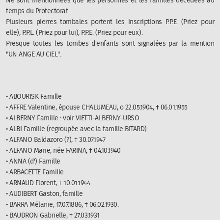
Ne sont mentionnées que les personnes et les familles décédées au
temps du Protectorat.
Plusieurs pierres tombales portent les inscriptions P.P.E. (Priez pour
elle), P.P.L. (Priez pour lui), P.P.E. (Priez pour eux).
Presque toutes les tombes d'enfants sont signalées par la mention
"UN ANGE AU CIEL".
• ABOURISK Famille
• AFFRE Valentine, épouse CHALUMEAU, o 22.05.1904, † 06.01.1955
• ALBERNY Famille : voir VIETTI-ALBERNY-URSO
• ALBI Famille (regroupée avec la famille BITARD)
• ALFANO Baldazoro (?), † 30.07.1947
• ALFANO Marie, née FARINA, † 04.10.1940
• ANNA (d') Famille
• ARBACETTE Famille
• ARNAUD Florent, † 10.01.1944
• AUDIBERT Gaston, famille
• BARRA Mélanie, 17.07.1886, † 06.02.1930.
• BAUDRON Gabrielle, † 27.03.1931