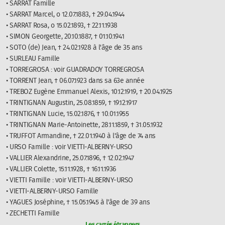
• SARRAT Famille
• SARRAT Marcel, o 12.07.1883, † 29.04.1944
• SARRAT Rosa, o 15.02.1893, † 22.11.1938
• SIMON Georgette, 20.10.1887, † 01.10.1941
• SOTO (de) Jean, † 24.02.1928 à l'âge de 35 ans
• SURLEAU Famille
• TORREGROSA : voir GUADRADOY TORREGROSA
• TORRENT Jean, † 06.07.1923 dans sa 63e année
• TREBOZ Eugène Emmanuel Alexis, 10.12.1919, † 20.04.1925
• TRINTIGNAN Augustin, 25.08.1859, † 19.12.1917
• TRINTIGNAN Lucie, 15.02.1876, † 10.01.1955
• TRINTIGNAN Marie-Antoinette, 28.11.1859, † 31.05.1932
• TRUFFOT Armandine, † 22.01.1940 à l'âge de 74 ans
• URSO Famille : voir VIETTI-ALBERNY-URSO
• VALLIER Alexandrine, 25.07.1896, † 12.02.1947
• VALLIER Colette, 15.11.1928, † 16.11.1936
• VIETTI Famille : voir VIETTI-ALBERNY-URSO
• VIETTI-ALBERNY-URSO Famille
• YAGUES Joséphine, † 15.05.1945 à l'âge de 39 ans
• ZECHETTI Famille
Les carrés étrangers