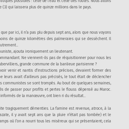
litiques possibles : celle de l’eau et celle des routes. Nous allons
 (3) qui laissera plus de quinze millions dans le pays.
 que par ici, il n’a pas plu depuis sept ans, alors que nous voyons
oins de quinze kilomètres des palmeraies qui se dessèchent. Il
utrement...
iste, ajouta ironiquement un lieutenant.
 commandant. Ne viennent-ils pas de réquisitionner pour nous les
Aubervilliers, grande commune de la banlieue parisienne ?
ir venir et nantis d’instructions précises, devaient former des
ne leurs avait d’ailleurs pas précisés, le tout était de déclencher
les communistes se sont trompés. Au bout de quelques semaines,
gés de passer pour profits et pertes le flouss dépensé au Maroc.
 informés de la manœuvre, ont bien ri du résultat...
te tragiquement démenties. La famine est revenue, atroce, à la
zate, il y avait sept ans que la pluie n’était pas tombée) et le
mps où l’on a nourri tous les miséreux qui se présentaient; cela