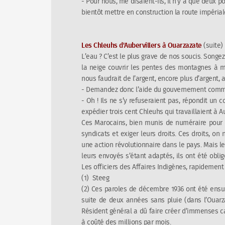
- Pour nous, me disaient-ils, il n’y a que deux po
bientôt mettre en construction la route impériale
Les Chleuhs d'Aubervillers à Ouarzazate
(suite)
L’eau ? C’est le plus grave de nos soucis. Songez
la neige couvrir les pentes des montagnes à m
nous faudrait de l’argent, encore plus d’argent, a
- Demandez donc l’aide du gouvernement commun
- Oh ! Ils ne s’y refuseraient pas, répondit un
expédier trois cent Chleuhs qui travaillaient à 
Ces Marocains, bien munis de numéraire pour vo
syndicats et exiger leurs droits. Ces droits, on 
une action révolutionnaire dans le pays. Mais 
leurs envoyés s’étant adaptés, ils ont été obli
Les officiers des Affaires Indigènes, rapidement
(1) Steeg
(2) Ces paroles de décembre 1936 ont été ensui
suite de deux années sans pluie (dans l’Ouarza
Résident général a dû faire créer d’immenses ca
à coûté des millions par mois.