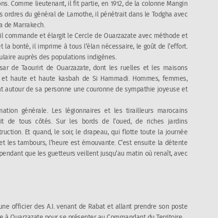
ns. Comme lieutenant, il fit partie, en 1912, de la colonne Mangin
es ordres du général de Lamothe, il pénétrait dans le Todgha avec
a de Marrakech.
n; il commande et élargit le Cercle de Ouarzazate avec méthode et
t la bonté, il imprime à tous l’élan nécessaire, le goût de l’effort.
ulaire auprès des populations indigènes.
sar de Taourirt de Ouarzazate, dont les ruelles et les maisons
te et haute et haute kasbah de Si Hammadi. Hommes, femmes,
rment autour de sa personne une couronne de sympathie joyeuse et
tion générale. Les légionnaires et les tirailleurs marocains
truit de tous côtés. Sur les bords de l’oued, de riches jardins
uction. Et quand, le soir, le drapeau, qui flotte toute la journée
 et les tambours, l’heure est émouvante. C’est ensuite la détente
, pendant que les guetteurs veillent jusqu’au matin où renaît, avec
eune officier des A.I. venant de Rabat et allant prendre son poste
e à Ouarzazate pour se présenter au Commandant du Territoire.