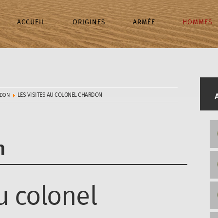
ACCUEIL
ORIGINES
ARMÉE
HOMMES
LES VISITES AU COLONEL CHARDON
RDON
n
au colonel