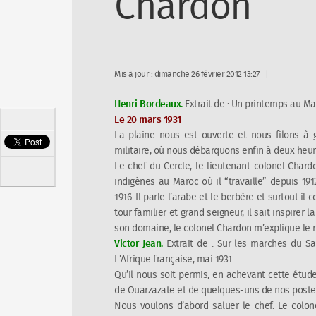
Chardon
Mis à jour : dimanche 26 février 2012 13:27
Henri Bordeaux.
Extrait de :
Un printemps au Ma
Le 20 mars 1931
La plaine nous est ouverte et nous filons à g
militaire, où nous débarquons enfin à deux heur
Le chef du Cercle, le lieutenant-colonel Chardo
indigènes au Maroc où il “travaille” depuis 1
1916. Il parle l’arabe et le berbère et surtout il
tour familier et grand seigneur, il sait inspire
son domaine, le colonel Chardon m’explique le r
Victor Jean.
Extrait de :
Sur les marches du Sah
L’Afrique française
, mai 1931.
Qu’il nous soit permis, en achevant cette étude
de Ouarzazate et de quelques-uns de nos postes
Nous voulons d’abord saluer le chef. Le colone