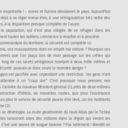
n importante ! - ruines et famine désolaient le pays. Aujourd’hui
e déjà à un léger mieux-être, à une rétrogradation très nette des
s, à la disparition presque complète de l’usure.
la population, qui n’est plus obligée de se réfugier dans les
t toutes les vallées, commence à renaître et à procréer.
commandant du territoire, la sécurité est complète ici.
znis, ces mousquetons dont on emplit ma voiture ? Pourquoi ces
umiers que l’on plaça lors de mon passage sur les crêtes qui
e long de ces lacets vertigineux montant à deux mille mètres et
écurité. pouvais-je donc courir le moindre danger ?
région est pacifiée avec cependant une restriction : les gens n’ont
’attendre à un “coup dur”. C’est pourquoi nous prenons nos
is l’arrivée du nouveau Résident général (1), près de deux millions
truction d’hôtels, de nouvelles routes, que pour l’assistance
 au plus le service de sécurité pourra être levé, car les habitants
me (2).
que se développe. La route goudronnée du Haut-Atlas par le Tichka
es laisseront alors des millions dans la région qui seront les
. C’est une œuvre de longue haleine ? Pas tellement ! Bientôt on