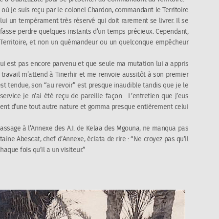
où je suis reçu par le colonel Chardon, commandant le Territoire
 lui un tempérament très réservé qui doit rarement se livrer. Il se
i fasse perdre quelques instants d’un temps précieux. Cependant,
on Territoire, et non un quémandeur ou un quelconque empêcheur
 lui est pas encore parvenu et que seule ma mutation lui a appris
 travail m’attend à Tinerhir et me renvoie aussitôt à son premier
st tendue, son “au revoir” est presque inaudible tandis que je le
ervice je n’ai été reçu de pareille façon... L’entretien que j’eus
ement d’une tout autre nature et gomma presque entièrement celui
 passage à l’Annexe des A.I. de Kelaa des Mgouna, ne manqua pas
taine Abescat, chef d’Annexe, éclata de rire : “
Ne croyez pas qu’il
haque fois qu’il a un visiteur.
”