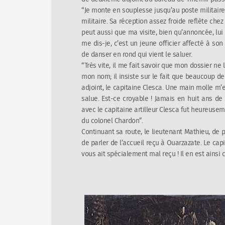
“J
e monte en souplesse jusqu’au poste militaire 
militaire. Sa réception assez froide reflète chez
peut aussi que ma visite, bien qu’annoncée, lu
me dis-je, c’est un jeune officier affecté à s
de danser en rond qui vient le saluer.
“Très vite, il me fait savoir que mon dossier ne
mon nom; il insiste sur le fait que beaucoup de
adjoint, le capitaine Clesca. Une main molle m’e
salue. Est-ce croyable ! Jamais en huit ans de s
avec le capitaine artilleur Clesca fut heureus
du colonel Chardon
”.
Continuant sa route, le lieutenant Mathieu, de
de parler de l’accueil reçu à Ouarzazate. Le capi
vous ait spécialement mal reçu ! Il en est ainsi c