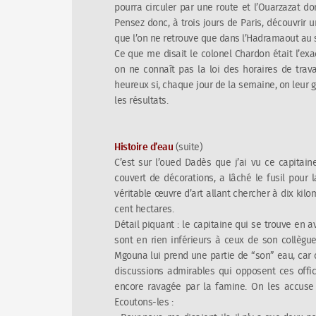
pourra circuler par une route et l’Ouarzazat d
Pensez donc, à trois jours de Paris, découvrir
que l’on ne retrouve que dans l’Hadramaout au 
Ce que me disait le colonel Chardon était l’ex
on ne connaît pas la loi des horaires de travai
heureux si, chaque jour de la semaine, on leur g
les résultats.
Histoire d’eau
(suite)
C’est sur l’oued Dadès que j’ai vu ce capitai
couvert de décorations, a lâché le fusil pour 
véritable œuvre d’art allant chercher à dix kilo
cent hectares.
Détail piquant : le capitaine qui se trouve en a
sont en rien inférieurs à ceux de son collègue
Mgouna lui prend une partie de “son” eau, car 
discussions admirables qui opposent ces offic
encore ravagée par la famine. On les accuse de
Ecoutons-les :