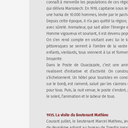
connaît à merveille les populations de ces régio
qui délivra Marrakech. En 1919, capitaine sous l
une harka de 10.000 hommes, levée par le pach
Depuis cette époque, il n’a pas quitté la régio
avec sûreté. Animateur, qui sait allier l’énergie e
Homme vigoureux et souriant, il est devenu pop
On s’en rend compte en visitant avec lui le k
pittoresques se serrent à l’ombre de la vas
enfants, vieillards, tous viennent à lui et fo
bruyante.
Dans le Poste de Ouarzazate, c’est une anima
rivalisent d’initiative et d’activité. On cons
s’échelonnent. Un hôtel pour touristes en constr
sur le bordj, est ramené, salué par les clairons
pour tous. Puis, la nuit venue, le poste s’endort
le soleil, l’animation et le labeur de tous.
1935. La visite du lieutenant Mathieu
Courant juillet, le lieutenant Marcel Mathieu, j
de deuxième adjoint au bureau de Tinerhir pass