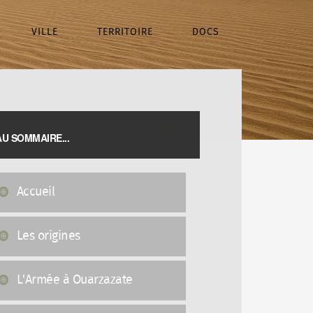
VILLE
TERRITOIRE
DOCS
AU SOMMAIRE...
Accueil
Les origines
L'Armée à Ouarzazate