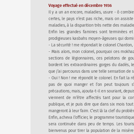
Voyage effectué en décembre 1936
Il y a un an encore, maladies, usure - ô combie
certes, le pays n’est pas riche, mais on assist
maladies, à la disparition très nette des maladie
Enfin les grandes famines sont terminées et 
prodigieuses kasbahs moyen-âgeuses qui dominen
- La sécurité ! me répondait le colonel Chardon, 
- Mais alors, mon colonel, pourquoi ces mokha
sections de légionnaires, ces pelotons de go
bordent les extraordinaires gorges du dadès, l
que j’ai parcourus dans une telle sensation de s
- Oui ! Non ! me répondit le colonel. En fait la 
pas de quoi manger et l’on peut toujours s
précautions; mais, ajouta-t-il en souriant, depu
viennent de m’être affectés tant pour la cons
publique, et je puis dire que dans six mois tout
mangeront à leur faim. C’est là la clef du problè
Enfin, acheva l’officier, le programme touristi
sera continuée dans peu de temps. Les tourist
bienvenus pour tirer la population de la misère