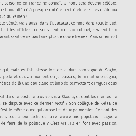
ont personne en France ne connaît la nom, sera devenu célèbre.
 une humanité déjà presque entièrement éteinte et des châteaux
sud du Yémen !
acte vérité. Mais aussi dans l’Ouarzazat comme dans tout le Sud,
l et les officiers, du sous-lieutenant au colonel, seraient bien
arantissait de ne pas faire plus de douze heures. Mais on en voit
ne qui, maintes fois blessé lors de la dure campagne du Sagho,
la pelle et qui, au moment où je passais, terminait une séguia,
mètres de là une eau claire et limpide permettant d’irriguer deux
val dans le poste le plus voisin, à Skoura, et dont les mérites ne
, se dispute avec ce dernier. Motif ? Son collègue de Kelaa de
c’est le même oued qui arrose les deux palmeraies. Ce sont des
iers tout à leur tâche de faire revivre une population naguère
 faire de la politique ? C’est vrai, ils en font avec passion.