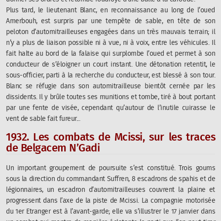
Plus tard, le lieutenant Blanc, en reconnaissance au long de l’oued
Amerbouh, est surpris par une tempête de sable, en tête de son
peloton d’automitrailleuses engagées dans un très mauvais terrain; il
n’y a plus de liaison possible ni à vue, ni à voix, entre les véhicules. Il
fait halte au bord de la falaise qui surplombe l’oued et permet à son
conducteur de s’éloigner un court instant. Une détonation retentit, le
sous-officier, parti à la recherche du conducteur, est blessé à son tour.
Blanc se réfugie dans son automitrailleuse bientôt cernée par les
dissidents. Il y brûle toutes ses munitions et tombe, tiré à bout portant
par une fente de visée, cependant qu’autour de l’inutile cuirasse le
vent de sable fait fureur...
1932. Les combats de Mcissi, sur les traces
de Belgacem N’Gadi
Un important groupement de poursuite s’est constitué. Trois goums
sous la direction du commandant Suffren, 8 escadrons de spahis et de
légionnaires, un escadron d’automitrailleuses couvrent la plaine et
progressent dans l’axe de la piste de Mcissi. La compagnie motorisée
du 1er Etranger est à l’avant-garde; elle va s’illustrer le 17 janvier dans