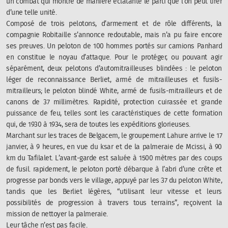
un combat qui montre de manière éclatante le parti que l’on peut tirer
d’une telle unité.
Composé de trois pelotons, d’armement et de rôle différents, la
compagnie Robitaille s’annonce redoutable, mais n’a pu faire encore
ses preuves. Un peloton de 100 hommes portés sur camions Panhard
en constitue le noyau d’attaque. Pour le protéger, ou pouvant agir
séparément, deux pelotons d’automitrailleuses blindées : le peloton
léger de reconnaissance Berliet, armé de mitrailleuses et fusils-
mitrailleurs; le peloton blindé White, armé de fusils-mitrailleurs et de
canons de 37 millimètres. Rapidité, protection cuirassée et grande
puissance de feu, telles sont les caractéristiques de cette formation
qui, de 1930 à 1934, sera de toutes les expéditions glorieuses.
Marchant sur les traces de Belgacem, le groupement Lahure arrive le 17
janvier, à 9 heures, en vue du ksar et de la palmeraie de Mcissi, à 90
km du Tafilalet. L’avant-garde est saluée à 1500 mètres par des coups
de fusil. rapidement, le peloton porté débarque à l’abri d’une crête et
progresse par bonds vers le village, appuyé par les 37 du peloton White,
tandis que les Berliet légères, “utilisant leur vitesse et leurs
possibilités de progression à travers tous terrains”, reçoivent la
mission de nettoyer la palmeraie.
Leur tâche n’est pas facile.