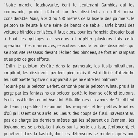
“
Notre marche foudroyante, écrit le lieutenant Gambiez qui les
commande, produit d’abord sur les dissidents un effet moral
considérable. Mais, à 300 ou 400 mètres de la lisière des palmiers, le
peloton se heurte à une série de bancs de sable : arrêt brutal des
voitures blindées enlisées. Il faut alors, pour les franchir, dérouler bout
à bout les grillages de secours et répéter plusieurs fois cette
opération... Ces manœuvres, exécutées sous le feu des dissidents, qui
se sont vite ressaisis devant l’échec des blindées, se font en rampant
et au prix de gros efforts.
“
Enfin, le peloton pénètre dans la palmeraie; les fusils-mitrailleurs
crépitent, les dissidents perdent pied, mais il est difficile d’atteindre
leur silhouette fugitive qui apparaît à peine entre les palmiers...
“
Tourné par le peloton Berliet, canonné par le peloton White, pris à la
gorge par les fantassins du peloton porté, le ksar se défend toujours,
écrit aussi le lieutenant Agostini. Mitrailleuses et canons de 37 criblent
de leurs projectiles le sommet des remparts et les petites fenêtres
d’où jaillissent sans arrêt les lueurs des coups de fusil. Traversant au
pas de charge les derniers mètres qui les séparent de l’ennemi, les
légionnaires se précipitent alors sur la porte du ksar, l’enfoncent, et
pénètrent dans la kasbah, dont les défenseurs se rendent après une