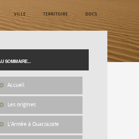
VILLE
TERRITOIRE
DOCS
AU SOMMAIRE...
Accueil
Les origines
L'Armée à Ouarzazate