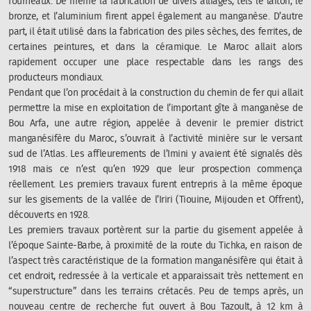
fourneaux. De même la fabrication de divers alliages, tels le laiton, le
bronze, et l’aluminium firent appel également au manganèse. D’autre
part, il était utilisé dans la fabrication des piles sèches, des ferrites, de
certaines peintures, et dans la céramique. Le Maroc allait alors
rapidement occuper une place respectable dans les rangs des
producteurs mondiaux.
Pendant que l’on procédait à la construction du chemin de fer qui allait
permettre la mise en exploitation de l’important gîte à manganèse de
Bou Arfa, une autre région, appelée à devenir le premier district
manganésifère du Maroc, s’ouvrait à l’activité minière sur le versant
sud de l’Atlas. Les affleurements de l’Imini y avaient été signalés dès
1918 mais ce n’est qu’en 1929 que leur prospection commença
réellement. Les premiers travaux furent entrepris à la même époque
sur les gisements de la vallée de l’Iriri (Tiouine, Mijouden et Offrent),
découverts en 1928.
Les premiers travaux portèrent sur la partie du gisement appelée à
l’époque Sainte-Barbe, à proximité de la route du Tichka, en raison de
l’aspect très caractéristique de la formation manganésifère qui était à
cet endroit, redressée à la verticale et apparaissait très nettement en
“superstructure” dans les terrains crétacés. Peu de temps après, un
nouveau centre de recherche fut ouvert à Bou Tazoult, à 12 km à