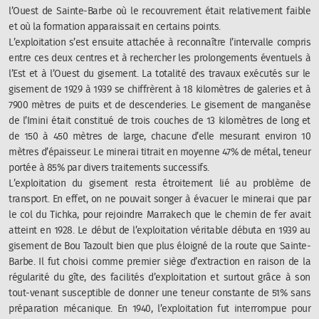
l’Ouest de Sainte-Barbe où le recouvrement était relativement faible
et où la formation apparaissait en certains points.
L’exploitation s’est ensuite attachée à reconnaître l’intervalle compris
entre ces deux centres et à rechercher les prolongements éventuels à
l’Est et à l’Ouest du gisement. La totalité des travaux exécutés sur le
gisement de 1929 à 1939 se chiffrèrent à 18 kilomètres de galeries et à
7900 mètres de puits et de descenderies. Le gisement de manganèse
de l’Imini était constitué de trois couches de 13 kilomètres de long et
de 150 à 450 mètres de large, chacune d’elle mesurant environ 10
mètres d’épaisseur. Le minerai titrait en moyenne 47% de métal, teneur
portée à 85% par divers traitements successifs.
L’exploitation du gisement resta étroitement lié au problème de
transport. En effet, on ne pouvait songer à évacuer le minerai que par
le col du Tichka, pour rejoindre Marrakech que le chemin de fer avait
atteint en 1928. Le début de l’exploitation véritable débuta en 1939 au
gisement de Bou Tazoult bien que plus éloigné de la route que Sainte-
Barbe. Il fut choisi comme premier siège d’extraction en raison de la
régularité du gîte, des facilités d’exploitation et surtout grâce à son
tout-venant susceptible de donner une teneur constante de 51% sans
préparation mécanique. En 1940, l’exploitation fut interrompue pour